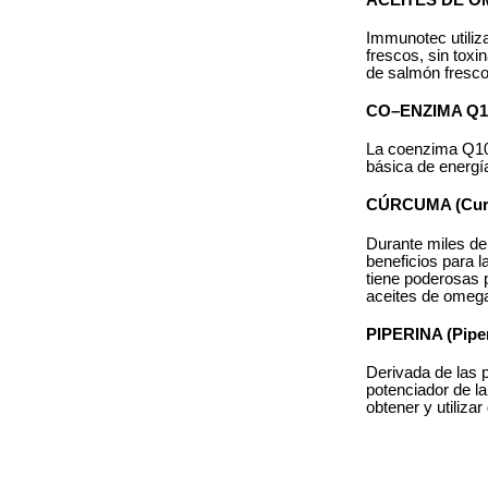
Immunotec utiliza
frescos, sin toxi
de salmón fresco
CO–ENZIMA Q10
La coenzima Q10 
básica de energí
CÚRCUMA (Curc
Durante miles de
beneficios para l
tiene poderosas 
aceites de omega
PIPERINA (Piper
Derivada de las 
potenciador de la
obtener y utiliza