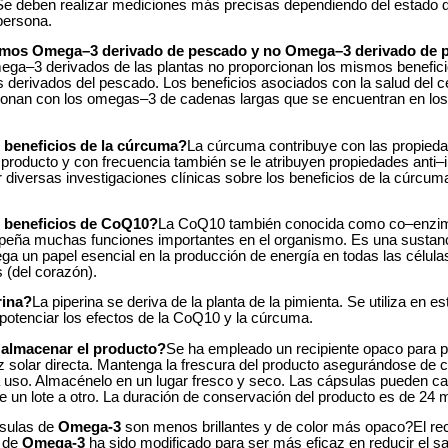
e deben realizar mediciones más precisas dependiendo del estado d
persona.
zamos Omega–3 derivado de pescado y no Omega–3 derivado de 
ga–3 derivados de las plantas no proporcionan los mismos beneficio
s derivados del pescado. Los beneficios asociados con la salud del c
ionan con los omegas–3 de cadenas largas que se encuentran en lo
 beneficios de la cúrcuma?
La cúrcuma contribuye con las propied
 producto y con frecuencia también se le atribuyen propiedades anti–
diversas investigaciones clínicas sobre los beneficios de la cúrcuma
s beneficios de CoQ10?
La CoQ10 también conocida como co–enzi
peña muchas funciones importantes en el organismo. Es una sustanci
ga un papel esencial en la producción de energía en todas las células
 (del corazón).
rina?
La piperina se deriva de la planta de la pimienta. Se utiliza en e
potenciar los efectos de la CoQ10 y la cúrcuma.
almacenar el producto?
Se ha empleado un recipiente opaco para p
z solar directa. Mantenga la frescura del producto asegurándose de ce
uso. Almacénelo en un lugar fresco y seco. Las cápsulas pueden ca
de un lote a otro. La duración de conservación del producto es de 24
psulas de
Omega-3
son menos brillantes y de color más opaco?El re
l de
Omega-3
ha sido modificado para ser más eficaz en reducir el s