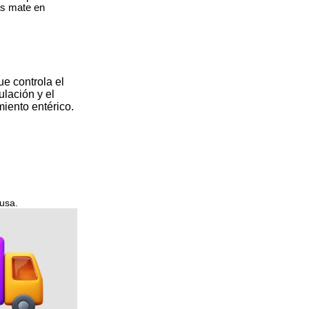
ás mate en
ue controla el
ulación y el
iento entérico.
usa.