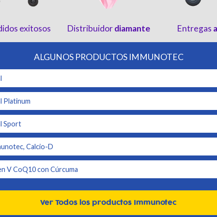
idos exitosos
Distribuidor
diamante
Entregas
ALGUNOS PRODUCTOS IMMUNOTEC
l
 Platinum
 Sport
notec, Calcio-D
n V CoQ10 con Cúrcuma
Ver Todos los productos Immunotec