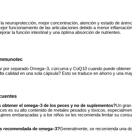
la neuroprotección, mejor concentración, atención y estado de ánimo
ejor funcionamiento de las articulaciones debido a menor inflamación 
orar la función intestinal y una óptima absorción de nutrientes.
 Immunotec
r por separado Omega–3, cúrcuma y CoQ10 cuando puede obtener 
alta calidad en una sola cápsula? Esto se traduce en ahorro y una m
cuentes
 obtener el omega–3 de los peces y no de suplementos?
Un gran
eces es su alto contenido de metales pesados y tóxicos, especialmen
jeres embarazadas y a los niños se les recomienda limitar su con
sis recomendada de omega–3?
Generalmente, se recomienda una dos