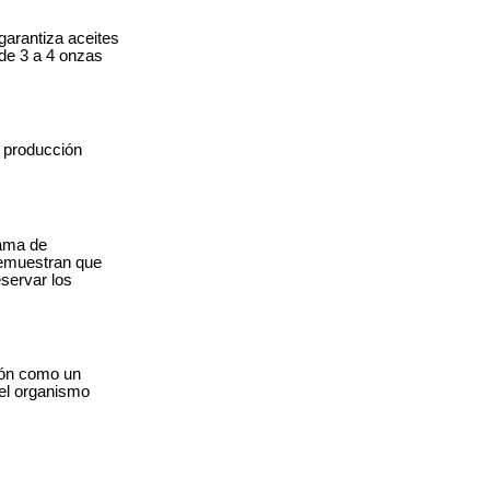
garantiza aceites
 de 3 a 4 onzas
 producción
gama de
 demuestran que
eservar los
ción como un
 el organismo