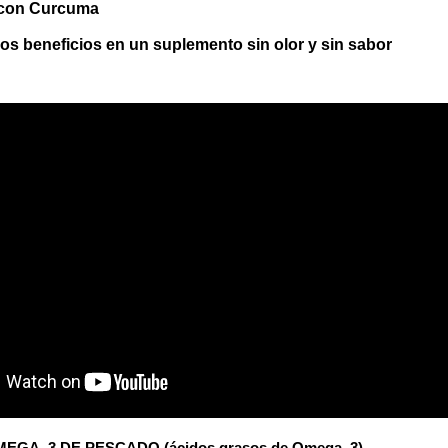
con Curcuma
os beneficios en un suplemento sin olor y sin sabor
EGA–3 DE PESCADO (ácidos grasos de Omega–3)