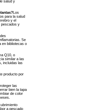
e salud y
plantas?
Los
s para la salud
erebro y el
s pescados y
ades
inflamatorias. Se
 en bibliotecas o
ma Q10, o
a similar a las
, incluidas las
ste producto por
roteger las
rrar bien la tapa
mbiar de color
 meses.
cubrimiento
abor a pescado