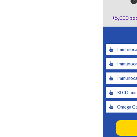
+5,000
ped
Immunoca
Immunocal
Immunocal
KLCD Immu
Omega Ge