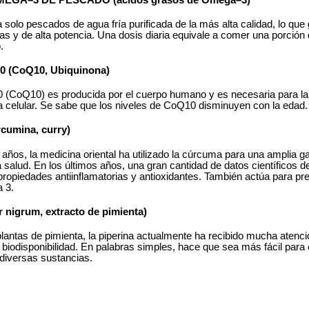
 solo pescados de agua fría purificada de la más alta calidad, lo que 
nas y de alta potencia. Una dosis diaria equivale a comer una porción
.
 (CoQ10, Ubiquinona)
(CoQ10) es producida por el cuerpo humano y es necesaria para la
a celular. Se sabe que los niveles de CoQ10 disminuyen con la edad.
umina, curry)
 años, la medicina oriental ha utilizado la cúrcuma para una amplia 
a salud. En los últimos años, una gran cantidad de datos científicos
propiedades antiinflamatorias y antioxidantes. También actúa para pr
 3.
 nigrum, extracto de pimienta)
plantas de pimienta, la piperina actualmente ha recibido mucha aten
 biodisponibilidad. En palabras simples, hace que sea más fácil para
r diversas sustancias.