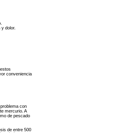
.
y dolor.
estos
ayor conveniencia
 problema con
te mercurio. A
sumo de pescado
is de entre 500