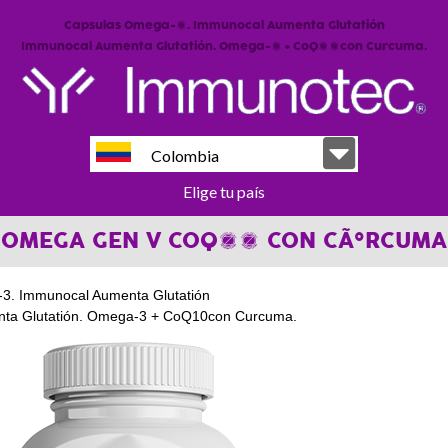
Capsulas Omega-3. Immunocal Aumenta Glutatión
Immunocal Aumenta Glutatión. Omega-3 + CoQ10con Curcuma.
Colombia
Elige tu país
OMEGA GEN V COQ10 CON CÃºRCUMA
3. Immunocal Aumenta Glutatión
ta Glutatión. Omega-3 + CoQ10con Curcuma.