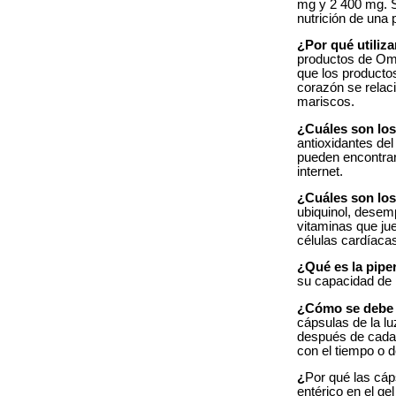
mg y 2 400 mg. S
nutrición de una 
¿Por qué utili
productos de Ome
que los producto
corazón se relac
mariscos.
¿Cuáles son los
antioxidantes del
pueden encontrar 
internet.
¿Cuáles son lo
ubiquinol, desem
vitaminas que jue
células cardíacas
¿Qué es la pipe
su capacidad de 
¿Cómo se debe 
cápsulas de la lu
después de cada 
con el tiempo o 
¿
Por qué las cá
entérico en el ge