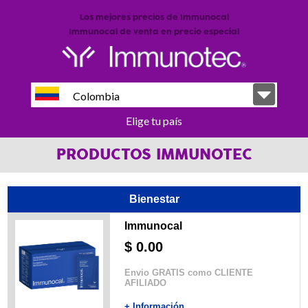
Los mejores precios de Immunocal
Immunocal de venta en precio especial
Colombia
Elige tu país
PRODUCTOS IMMUNOTEC
Bienestar
Immunocal
$ 0.00
Envio GRATIS como CLIENTE
AFILIADO
+ Información