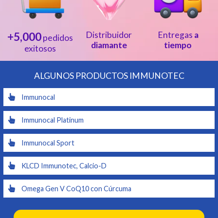
+5,000
Distribuidor
Entregas
a
pedidos
diamante
tiempo
exitosos
ALGUNOS PRODUCTOS IMMUNOTEC
Immunocal
Immunocal Platinum
Immunocal Sport
KLCD Immunotec, Calcio-D
Omega Gen V CoQ10 con Cúrcuma