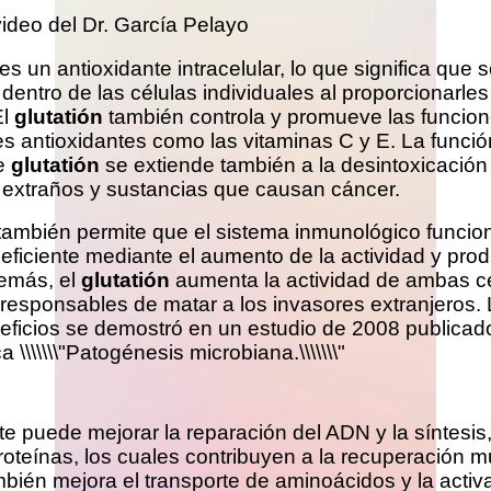
ideo del Dr. García Pelayo
es un antioxidante intracelular, lo que significa que 
dentro de las células individuales al proporcionarles
El
glutatión
también controla y promueve las funcio
es antioxidantes como las vitaminas C y E. La funció
e
glutatión
se extiende también a la desintoxicación
extraños y sustancias que causan cáncer.
también permite que el sistema inmunológico funcio
ficiente mediante el aumento de la actividad y pro
demás, el
glutatión
aumenta la actividad de ambas cé
responsables de matar a los invasores extranjeros. 
eficios se demostró en un estudio de 2008 publicado
 \\\\\\\"Patogénesis microbiana.\\\\\\\"
te puede mejorar la reparación del ADN y la síntesis
roteínas, los cuales contribuyen a la recuperación m
bién mejora el transporte de aminoácidos y la activa