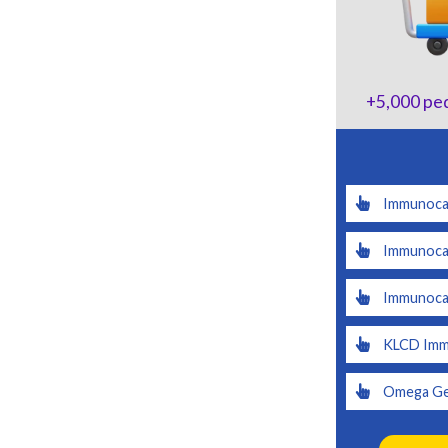
+5,000
ped
Immunoca
Immunocal
Immunocal
KLCD Immu
Omega Ge