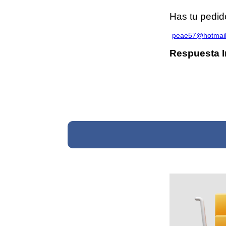
Has tu pedi
peae57@hotmai
Respuesta I