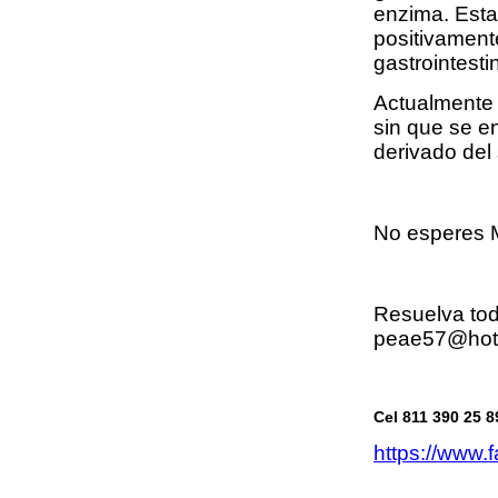
enzima. Esta
positivament
gastrointesti
Actualment
sin que se e
derivado del 
No esperes M
Resuelva to
peae57@hot
Cel 811 390 25 8
https://www