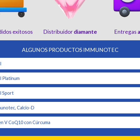
idos exitosos
Distribuidor
diamante
Entregas
ALGUNOS PRODUCTOS IMMUNOTEC
l
 Platinum
 Sport
notec, Calcio-D
n V CoQ10 con Cúrcuma