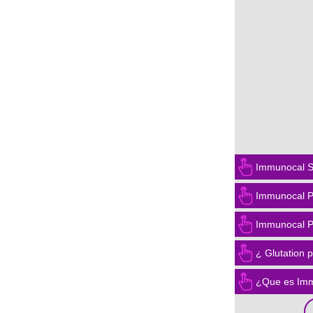
Immunocal S
Immunocal P
Immunocal P
¿ Glutation 
¿Que es Imm