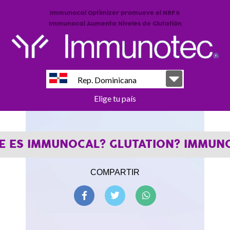
Immunocal Optimizer promueve el NRF2
Immunocal Aumenta Niveles de Glutatión
Rep. Dominicana
Elige tu país
E ES IMMUNOCAL? GLUTATION? IMMUN
COMPARTIR