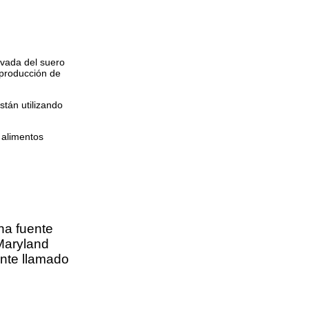
vada del suero
 producción de
stán utilizando
 alimentos
na fuente
Maryland
ante llamado