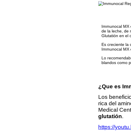
Immunocal MX e
de la leche, de
Glutatión en el 
Es creciente la 
Immunocal MX d
Lo recomendable
blandos como p
¿Que es Im
Los benefici
rica del ami
Medical Cent
glutatión
.
https://yout