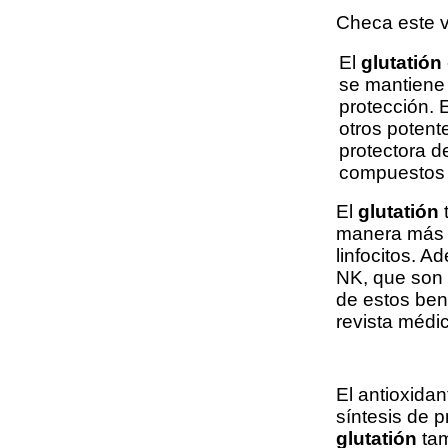
Checa este v
El
glutatión
se mantiene 
protección. 
otros potent
protectora d
compuestos 
El
glutatión
manera más e
linfocitos. A
NK, que son 
de estos ben
revista médica
El antioxidan
síntesis de p
glutatión
tam