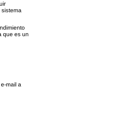
uir
l sistema
endimiento
a que es un
e-mail a