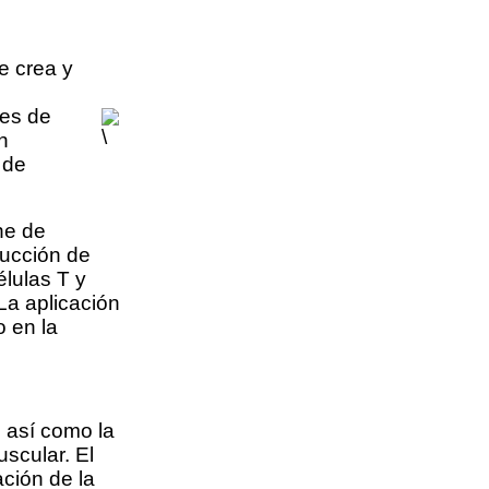
se crea y
nes de
n
 de
ne de
ducción de
lulas T y
La aplicación
 en la
, así como la
uscular. El
ción de la