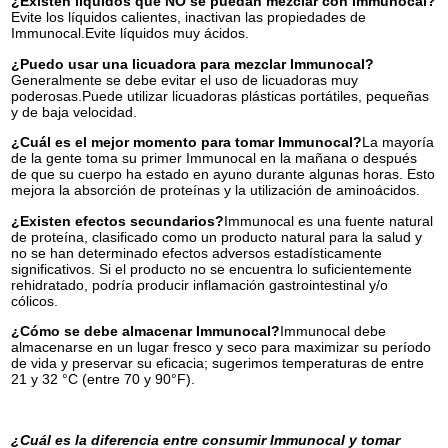
¿Existen líquidos que NO se puedan mezclar con Immunocal?
Evite los líquidos calientes, inactivan las propiedades de
Immunocal.Evite líquidos muy ácidos.
¿Puedo usar una licuadora para mezclar Immunocal?
Generalmente se debe evitar el uso de licuadoras muy
poderosas.Puede utilizar licuadoras plásticas portátiles, pequeñas
y de baja velocidad.
¿Cuál es el mejor momento para tomar Immunocal?
La mayoría
de la gente toma su primer Immunocal en la mañana o después
de que su cuerpo ha estado en ayuno durante algunas horas. Esto
mejora la absorción de proteínas y la utilización de aminoácidos.
¿Existen efectos secundarios?
Immunocal es una fuente natural
de proteína, clasificado como un producto natural para la salud y
no se han determinado efectos adversos estadísticamente
significativos. Si el producto no se encuentra lo suficientemente
rehidratado, podría producir inflamación gastrointestinal y/o
cólicos.
¿Cómo se debe almacenar Immunocal?
Immunocal debe
almacenarse en un lugar fresco y seco para maximizar su período
de vida y preservar su eficacia; sugerimos temperaturas de entre
21 y 32 °C (entre 70 y 90°F).
¿Cuál es la diferencia entre consumir Immunocal y tomar