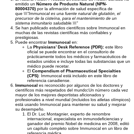
emitido un
Número de Producto Natural (NPN-
80004370)
por la afirmación de salud específica de
que
\\\"Immunocal es una fuente natural de glutatión, el
precursor de la cisteína, para el mantenimiento de un
sistema inmunitario saludable.\\\"
Se han publicado estudios científicos sobre Immunocal en
muchas de las revistas científicas más confiables y
prestigiosas.
Puede encontrar
Immunocal
en:
La
Physicians’ Desk Reference (PDR):
este libro
oficial se puede encontrar en el consultorio de
prácticamente todos los médicos y farmacéuticos de
estados unidos e incluye todas las substancias que un
médico puede recetar.
El
Compendium of Pharmaceutical Specialties
(CPS)
: Immunocal está incluido en este libro de
referencia canadiense.
Immunocal
es reconocido por algunos de los doctores y
científicos más respetados del mundo
:
Un número cada vez
mayor de los mejores deportistas aficionados y
profesionales a nivel mundial (incluidos los atletas olímpicos)
está usando Immunocal para mantener su salud y mejorar
su desempeño.
El Dr. Luc Montagnier, experto de renombre
internacional, especialista en inmunodeficiencias y
ganador del premio Nobel de medicina en 2008, editó
un capítulo completo sobre Immunocal en un libro de
referencia médica.