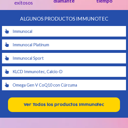
diamante
tiempo
exitosos
ALGUNOS PRODUCTOS IMMUNOTEC
Immunocal
Immunocal Platinum
Immunocal Sport
KLCD Immunotec, Calcio-D
Omega Gen V CoQ10 con Cúrcuma
Ver Todos los productos Immunotec