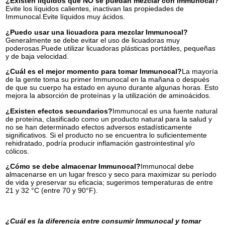
¿Existen líquidos que NO se puedan mezclar con Immunocal?
Evite los líquidos calientes, inactivan las propiedades de
Immunocal.Evite líquidos muy ácidos.
¿Puedo usar una licuadora para mezclar Immunocal?
Generalmente se debe evitar el uso de licuadoras muy
poderosas.Puede utilizar licuadoras plásticas portátiles, pequeñas
y de baja velocidad.
¿Cuál es el mejor momento para tomar Immunocal?
La mayoría
de la gente toma su primer Immunocal en la mañana o después
de que su cuerpo ha estado en ayuno durante algunas horas. Esto
mejora la absorción de proteínas y la utilización de aminoácidos.
¿Existen efectos secundarios?
Immunocal es una fuente natural
de proteína, clasificado como un producto natural para la salud y
no se han determinado efectos adversos estadísticamente
significativos. Si el producto no se encuentra lo suficientemente
rehidratado, podría producir inflamación gastrointestinal y/o
cólicos.
¿Cómo se debe almacenar Immunocal?
Immunocal debe
almacenarse en un lugar fresco y seco para maximizar su período
de vida y preservar su eficacia; sugerimos temperaturas de entre
21 y 32 °C (entre 70 y 90°F).
¿Cuál es la diferencia entre consumir Immunocal y tomar