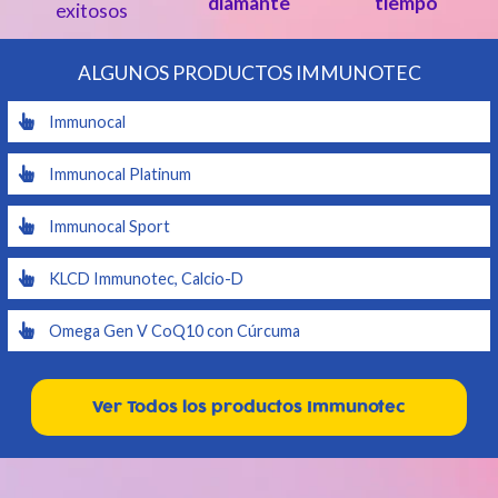
diamante
tiempo
exitosos
ALGUNOS PRODUCTOS IMMUNOTEC
Immunocal
Immunocal Platinum
Immunocal Sport
KLCD Immunotec, Calcio-D
Omega Gen V CoQ10 con Cúrcuma
Ver Todos los productos Immunotec