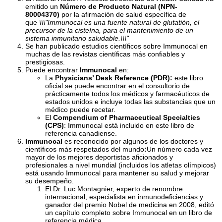
emitido un
Número de Producto Natural (NPN-
80004370)
por la afirmación de salud específica de
que
\\\"Immunocal es una fuente natural de glutatión, el
precursor de la cisteína, para el mantenimiento de un
sistema inmunitario saludable.\\\"
Se han publicado estudios científicos sobre Immunocal en
muchas de las revistas científicas más confiables y
prestigiosas.
Puede encontrar
Immunocal
en:
La
Physicians’ Desk Reference (PDR):
este libro
oficial se puede encontrar en el consultorio de
prácticamente todos los médicos y farmacéuticos de
estados unidos e incluye todas las substancias que un
médico puede recetar.
El
Compendium of Pharmaceutical Specialties
(CPS)
: Immunocal está incluido en este libro de
referencia canadiense.
Immunocal
es reconocido por algunos de los doctores y
científicos más respetados del mundo
:
Un número cada vez
mayor de los mejores deportistas aficionados y
profesionales a nivel mundial (incluidos los atletas olímpicos)
está usando Immunocal para mantener su salud y mejorar
su desempeño.
El Dr. Luc Montagnier, experto de renombre
internacional, especialista en inmunodeficiencias y
ganador del premio Nobel de medicina en 2008, editó
un capítulo completo sobre Immunocal en un libro de
referencia médica.