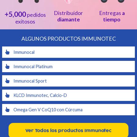
+5,000
Distribuidor
Entregas
a
pedidos
diamante
tiempo
exitosos
ALGUNOS PRODUCTOS IMMUNOTEC
Immunocal
Immunocal Platinum
Immunocal Sport
KLCD Immunotec, Calcio-D
Omega Gen V CoQ10 con Cúrcuma
Ver Todos los productos Immunotec